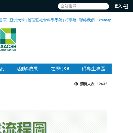
登入
首頁
|
亞洲大學
|
管理暨社會科學學院
|
行事曆
|
聯絡我們
|
Sitemap
訊
活動&成果
在學Q&A
碩專生專區
瀏覽人次:
12632