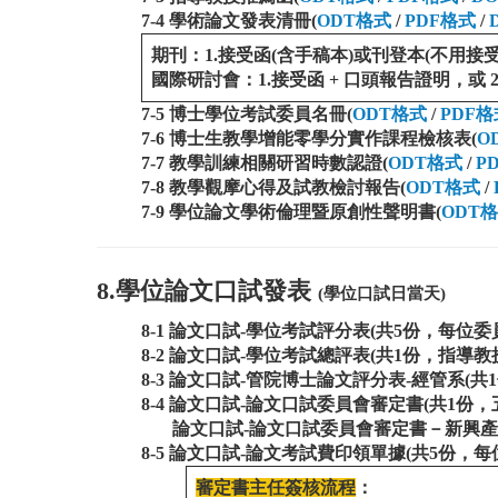
7-4 學術論文發表清冊
(
ODT格式
/
PDF格式
/
期刊：1.接受函(含手稿本)或刊登本(不用接受函)
國際研討會：1.接受函 + 口頭報告證明，或
7-5 博士學位考試委員名冊
(
ODT格式
/
PDF格
7-6 博士生教學增能零學分實作課程檢核表(
O
7-7 教學訓練相關研習時數認證
(
ODT格式
/
P
7-8 教學觀摩心得及試教檢討報告
(
ODT格式
/
7-9 學位論文學術倫理暨原創性聲明書(
ODT
8.學位論文口試發表
(學位口試日當天)
8-1 論文口試-學位考試評分表(
共5份，每位
委
8-2 論文口試-學位考試總評表(共1份，指導教
8-3 論文口試-管院博士論文評分表-經管系(共
8-4 論文口試-論文口試委員會審定書(共1份
論文口試-論文口試委員會審定書－新興產
8-5 論文口試-論文考試費印領單據(共5份，每
審定書主任簽核流程
：