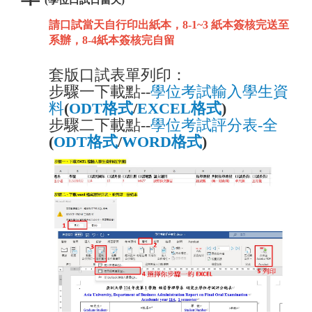
(學位口試日當天)
請口試當天自行印出紙本，8-1~3 紙本簽核完送至
系辦，8-4紙本簽核完自
留
套版口試表單列印：
步驟一下載點--
學位考試輸入學生資
料
(
ODT格式
/
EXCEL格式
)
步驟二下載點
--
學位考試評分表-全
(
ODT格式
/
WORD格式
)