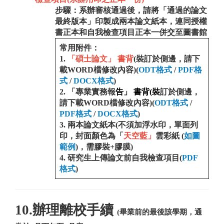
步驟：系辦審核通過後，
請將「通過的論文
最終版本」
印製成兩本論文紙本，連同授權
書正本和自我檢查項目正本一併交至圖書館
常用附件
：
1.
「碩士論文」
書背
(裝訂於側邊，請下
載WORD檔修改內容)(
ODT格式
/
PDF格
式
/
DOCX格式
)
2.
「專業實務報
告」
書背(裝
訂於側邊，
請下載WORD檔修改內容)(
ODT格式
/
PDF格式
/
DOCX格式
)
3.
兩本論文紙本
(不須加浮水印，單面列
印，封面顏色為「
天空藍」
雲彩
紙 (
如圖
範例
)，需
膠裝+膠膜)
4.
研究生上傳論文前自我檢查項目(
PDF
格式
)
10.辦理離校手續
(畢業前的最後該學期，通