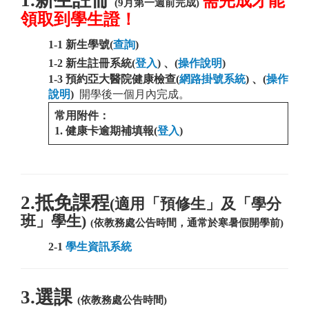
需完成才能
(9月第一週前完成)
領取到學生證！
1-1
新生學號(
查詢
)
1-2
新生註冊系統(
登入
) 、
(
操作說明
)
1-3 預約亞大醫院健康檢查(
網路掛號系統
) 、
(
操作
說明
)
開學後一個月內完成。
常用附件：
1.
健康卡逾期補填報(
登入
)
2.抵免課程
(適用
「
預修生
」
及「學分
班」學生)
(依教務處公告時間，通常於寒暑假開學前
)
2-1
學生資訊系統
3.選課
(依教務處公告時間)