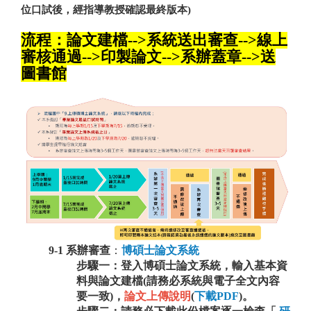
位口試後，經指導教授確認最終版本)
流程：論文建檔-->系統送出審查-->線上
審核通過-->印製論文-->系辦蓋章-->送
圖書館
：
9-1 系辦審查
博碩士論文系統
步驟一：登入
博碩士論文系統
，輸入基本資
料與
論文建檔(請務必系統與電子全文內容
要一致)，
論文上傳說明
(
下載PDF
)。