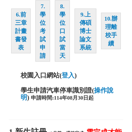
7.
8.
6.前
學
學
9.上
10.辦
三章
位
位
傳碩
理離
計畫
考
口
博士
校手
書發
試
試
論文
續
表
申
當
系統
請
天
校園入口網站(
登入
)
學生申請汽車停車識別證(
操作說
明
)
申請時間:114年08月30日起
1.
新生註冊