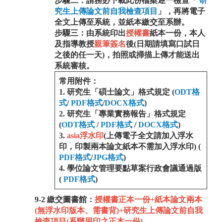
步驟二：
請務必下載此份檔案逐一檢查「
研
究生上傳論文前自我檢查項目
」，再將電子
全文上傳至系統
，並紙本繳交至系辦
。
步驟三：由系統印出
授權書
紙本一份，本人
及指導教授
親筆簽名
後(日期請填寫口試日
之後的任一天)，拍照或掃描上傳才能送出
系統審核。
常用附件：
1. 研究生「碩士論文」格式規定 (
ODT格
式
/
PDF格式
/
DOCX格式
)
2. 研究生「專業實務報告」格式規定
(
ODT格式
/
PDF格式
/
DOCX格式
)
3.
asia浮水印
(上傳電子全文請加入浮水
印，印製兩本論文紙本不需加入浮水印) (
PDF格式
/
JPG格式
)
4.
學位論文管理要點草案行政會議通過版
(
PDF格式
)
9-2 繳交圖書館：
授權書正本一份+
紙本
論文
兩本
(無浮水印版本、需書背)+
研究生上傳論文前自我
檢查項目
(系辦用印之
正本一份)