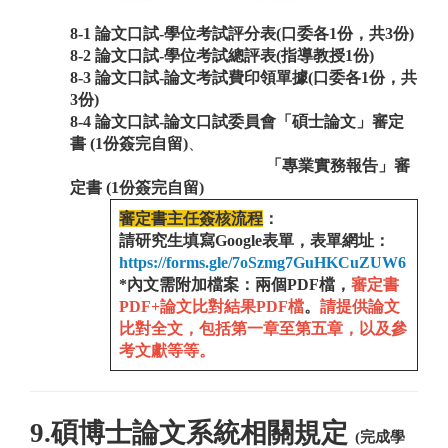
8-1 論文口試-學位考試評分表(口委各1份
，共3份
)
8-2 論文口試-學位考試總評表(指導教授1份)
8-3 論文口試-論文考試費印領單據(口委各1份，共
3份)
8-4 論文口試-論文口試委員會「碩士論文」審定
、
書
(1份簽完自留)
「專業實務報告」
審
定書
(1份簽完自留)
審定書主任簽核流程
：
請研究生填寫Google表單
，表單網址：
https://forms.gle/7oSzmg7GuHKCuZUW6
*內文需附加檔案：兩個PDF檔，
審定書
PDF+
論文比對結果PDF檔
。
請提供論文
比對全文，包括第一章至第五章，以及參
考文獻等等。
9.碩博士論文系統相關規定
(完成學