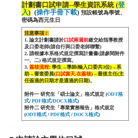
計劃書口試申請
--
學生資訊系統 (
登
入
)
(
操作手冊下載
)
預設帳號為學號
、
密碼為西元生日
注意事項：
1. 論文計劃書請於
口試兩週前
繳交給指導教授
及口委老師(請自行與口委老師聯繫)
2. 請根據本系格式規定撰寫計畫書(請參閱附件
一、二) 格式規定撰寫。
3.
簽核流程
: 學生→導師(輸入口委共3位)→系
助→審查委員(
口試當天,在簽核
)→最後主任(主
任簽過的日期才是通過的日期)
。
附件一 研究生「碩士論文」格式規定 (
ODT格
式
/
PDF格式
/
DOCX格式
)
附件二 研究生「專業實務報告」格式規定
(
ODT格式
/
PDF格式
/
DOCX格式
)