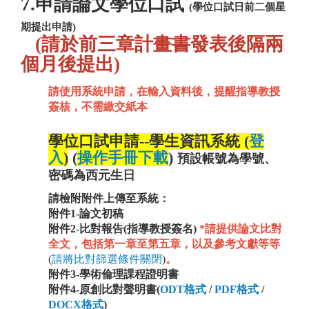
7.申請論文學位口試
(學位口試日前二個星
期提出申請)
(請於前三章計畫書發表後隔兩
個月後提出)
請使用系統申請，在輸入資料後，提醒指導教授
簽核
，不需繳交紙本
學位口
試申請--
學生資訊系統 (
登
入
)
(
操作手冊下載
)
預設帳號為學號
、
密碼為西元生日
請檢附附件上傳至系統：
附件1-論文初稿
附件2-比對報告(指導教授簽名)
*請提供論文比對
全文，包括第一章至第五章，以及參考文獻等等
(
請將比對篩選條件關閉
)
。
附件3-學術倫理課程證明書
附件4-原創比對聲明書
(
ODT格式
/
PDF格式
/
DOCX格式
)