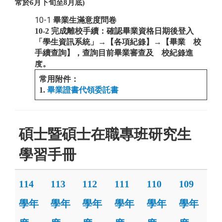
常於6月下旬至8月底)
10-1
畢業生滿意度問卷
10-2 完成離校手續：確認畢業資格日期後登入
「學生資訊系統」→【各項紀錄】→【畢業離校
手續查詢】，查詢目前畢業審查及離校紀錄進
度。
常用附件
：
1.
畢業證書代領委託書
碩士暨碩士在職專班研究生
學習手冊
114
113
112
111
110
109
學年
學年
學年
學年
學年
學年