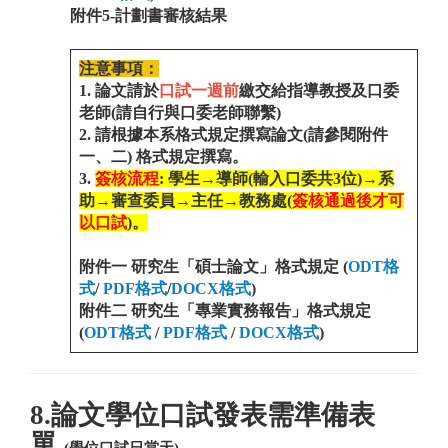
附件5-計劃書審核結果
注意事項：
1. 論文請於
口試一週前
繳交給指導教授及口委
老師(請自行與口委老師聯繫)
2. 請根據本系格式規定撰寫論文(請參閱附件
一、二) 格式規定撰寫。
3.
簽核流程
: 學生→導師(輸入口委共3位)→系
助→審查委員→主任→教務處(
簽核通過後才可
以口試
)。
附件一 研究生「碩士論文」格式規定 (
ODT格
式
/
PDF格式
/
DOCX格式
)
附件二 研究生「專業實務報告」格式規定
(
ODT格式
/
PDF格式
/
DOCX格式
)
8.論文學位口試發表需準備表
單