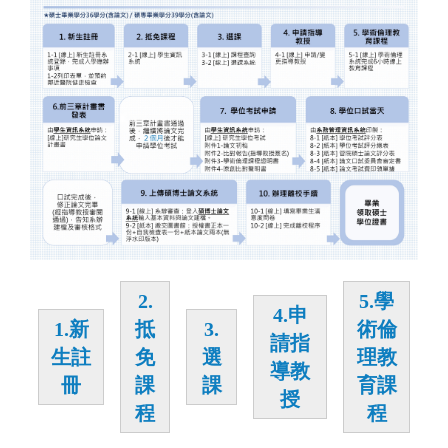
2.
5.學
4.
申
1.
新
抵
3.
術倫
請
指
生註
免
選
理教
導教
冊
課
課
育課
授
程
程