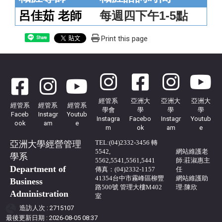
呂佳茹
老師
每週四下午1-5點
Print this page
Share
經管系
亞洲大
亞洲大
亞洲大
經管系
經管系
經管系
學會
學
學
學
Faceb
Instagr
Youtub
Instagra
Facebo
Instagr
Youtub
ook
am
e
m
ok
am
e
TEL:(04)2332-3456 轉
亞洲大學經營管理
5542,
網站
維護
老
學系
5562,5541,5561,5441
師:莊淑惠主
Department of
傳真：(04)2332-1157
任
41354台中市霧峰區柳豐
網站維護助
Business
路500號 管理大樓M402
理:陳欣
Administration
室
造訪人次 : 2715107
最後更新日期 :
2026-08-05 08:37