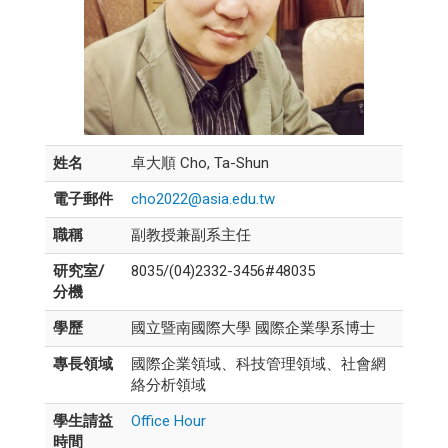
姓名
卓大順 Cho, Ta-Shun
電子郵件
cho2022@asia.edu.tw
職稱
副教授兼副系主任
研究室/
8035/(04)2332-3456#48035
分機
學歷
國立暨南國際大學 國際企業學系博士
專長領域
國際企業領域、科技管理領域、社會網
絡分析領域
學生請益
Office Hour
時間