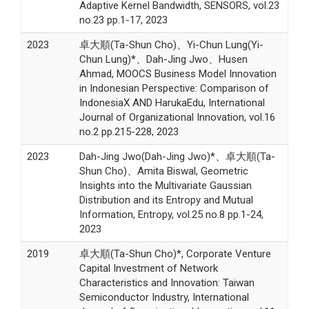
Adaptive Kernel Bandwidth, SENSORS, vol.23
no.23 pp.1-17, 2023
2023
卓大順(Ta-Shun Cho)、Yi-Chun Lung(Yi-
Chun Lung)*、Dah-Jing Jwo、Husen
Ahmad, MOOCS Business Model Innovation
in Indonesian Perspective: Comparison of
IndonesiaX AND HarukaEdu, International
Journal of Organizational Innovation, vol.16
no.2 pp.215-228, 2023
2023
Dah-Jing Jwo(Dah-Jing Jwo)*、卓大順(Ta-
Shun Cho)、Amita Biswal, Geometric
Insights into the Multivariate Gaussian
Distribution and its Entropy and Mutual
Information, Entropy, vol.25 no.8 pp.1-24,
2023
2019
卓大順(Ta-Shun Cho)*, Corporate Venture
Capital Investment of Network
Characteristics and Innovation: Taiwan
Semiconductor Industry, International