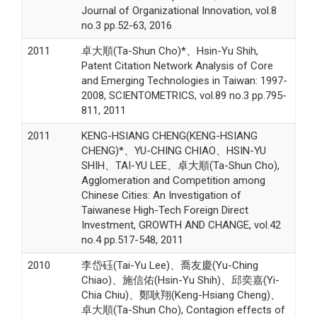
Journal of Organizational Innovation, vol.8
no.3 pp.52-63, 2016
2011
卓大順(Ta-Shun Cho)*、Hsin-Yu Shih,
Patent Citation Network Analysis of Core
and Emerging Technologies in Taiwan: 1997-
2008, SCIENTOMETRICS, vol.89 no.3 pp.795-
811, 2011
2011
KENG-HSIANG CHENG(KENG-HSIANG
CHENG)*、YU-CHING CHIAO、HSIN-YU
SHIH、TAI-YU LEE、卓大順(Ta-Shun Cho),
Agglomeration and Competition among
Chinese Cities: An Investigation of
Taiwanese High-Tech Foreign Direct
Investment, GROWTH AND CHANGE, vol.42
no.4 pp.517-548, 2011
2010
李岱砡(Tai-Yu Lee)、喬友慶(Yu-Ching
Chiao)、施信佑(Hsin-Yu Shih)、邱奕嘉(Yi-
Chia Chiu)、鄭耿翔(Keng-Hsiang Cheng)、
卓大順(Ta-Shun Cho), Contagion effects of