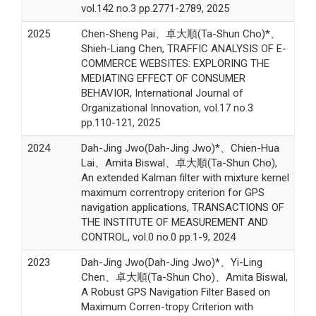
vol.142 no.3 pp.2771-2789, 2025
2025
Chen-Sheng Pai、卓大順(Ta-Shun Cho)*、
Shieh-Liang Chen, TRAFFIC ANALYSIS OF E-
COMMERCE WEBSITES: EXPLORING THE
MEDIATING EFFECT OF CONSUMER
BEHAVIOR, International Journal of
Organizational Innovation, vol.17 no.3
pp.110-121, 2025
2024
Dah-Jing Jwo(Dah-Jing Jwo)*、Chien-Hua
Lai、Amita Biswal、卓大順(Ta-Shun Cho),
An extended Kalman filter with mixture kernel
maximum correntropy criterion for GPS
navigation applications, TRANSACTIONS OF
THE INSTITUTE OF MEASUREMENT AND
CONTROL, vol.0 no.0 pp.1-9, 2024
2023
Dah-Jing Jwo(Dah-Jing Jwo)*、Yi-Ling
Chen、卓大順(Ta-Shun Cho)、Amita Biswal,
A Robust GPS Navigation Filter Based on
Maximum Corren-tropy Criterion with