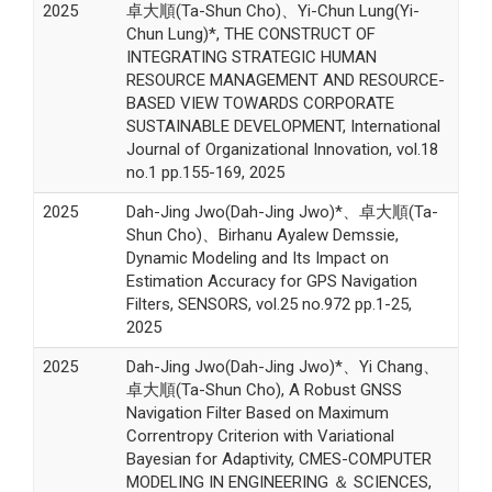
2025
卓大順(Ta-Shun Cho)、Yi-Chun Lung(Yi-
Chun Lung)*, THE CONSTRUCT OF
INTEGRATING STRATEGIC HUMAN
RESOURCE MANAGEMENT AND RESOURCE-
BASED VIEW TOWARDS CORPORATE
SUSTAINABLE DEVELOPMENT, International
Journal of Organizational Innovation, vol.18
no.1 pp.155-169, 2025
2025
Dah-Jing Jwo(Dah-Jing Jwo)*、卓大順(Ta-
Shun Cho)、Birhanu Ayalew Demssie,
Dynamic Modeling and Its Impact on
Estimation Accuracy for GPS Navigation
Filters, SENSORS, vol.25 no.972 pp.1-25,
2025
2025
Dah-Jing Jwo(Dah-Jing Jwo)*、Yi Chang、
卓大順(Ta-Shun Cho), A Robust GNSS
Navigation Filter Based on Maximum
Correntropy Criterion with Variational
Bayesian for Adaptivity, CMES-COMPUTER
MODELING IN ENGINEERING ＆ SCIENCES,