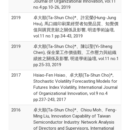
Journal of Organizational Innovation, vol.11
no.4 pp.10-26, 2019
2019
卓大順(Ta-Shun Cho)*、許宏榮(Hung-Jung
Hsu), 馬口鐵印刷業經營者知覺品質、知覺價
值與購買意願之關係及影響, 明道學術論壇,
vol.11 no.1 pp.34-43, 2019
2019
卓大順(Ta-Shun Cho)*、陳以聖(Yi-Sheng
Chen), 保全業工作價值觀、工作壓力與組織
績效之關係及影響, 明道學術論壇, vol.11 no.1
pp.25-33, 2019
2017
Hsiao-Fen Hsiao、卓大順(Ta-Shun Cho)*,
Stochastic Volatility Forecasting Models for
Futures Index Volatility, International Journal
of Organizational Innovation, vol.9 no.4
pp.237-243, 2017
2016
卓大順(Ta-Shun Cho)*、Chiou Moh、Feng-
Ming Liu, Innovation Capability of Taiwan
Semiconductor Industry: Network Analysis
of Directors and Supervisors, International