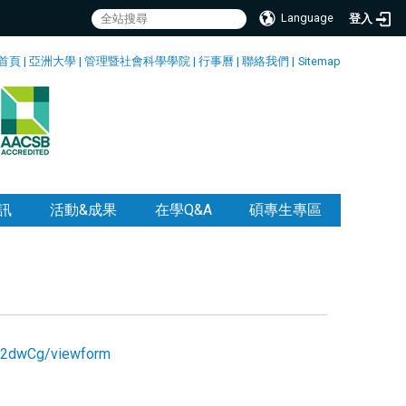
Language
登入
首頁
|
亞洲大學
|
管理暨社會科學學院
|
行事曆
|
聯絡我們
|
Sitemap
訊
活動&成果
在學Q&A
碩專生專區
a2dwCg/viewform