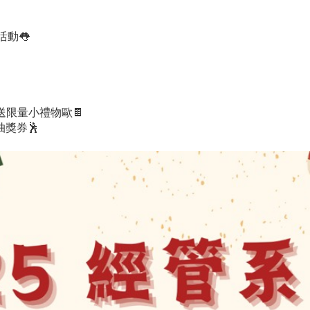
動👅
贈送限量小禮物歐🍫
獎券🕺