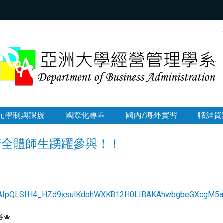
:::
元學制與課規
國際化專區
國內/海外實習
職涯資
請全體師生踴躍參與！！
e/1FAIpQLSfH4_HZd9xsulKdohWXKB12H0LIBAKAhwbgbeGXcgM5
🎄