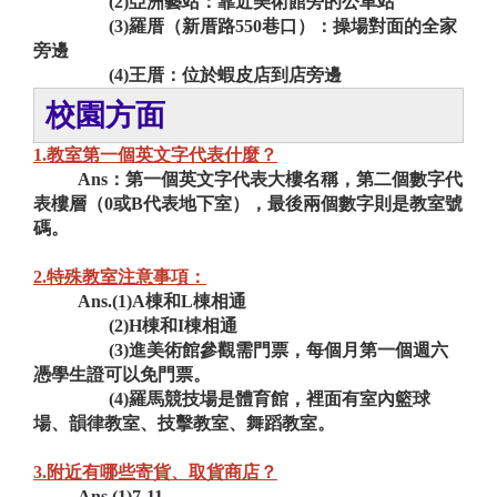
(2)亞洲藝站：靠近美術館旁的公車站
(3)羅厝（新厝路550巷口）：操場對面的全家
旁邊
(4)王厝：位於蝦皮店到店旁邊
校園方面
1.教室第一個英文字代表什麼？
Ans：第一個英文字代表大樓名稱，第二個數字代
表樓層（0或B代表地下室），最後兩個數字則是教室號
碼。
2.特殊教室注意事項：
Ans.(1)A棟和L棟相通
(2)H棟和I棟相通
(3)進美術館參觀需門票，每個月第一個週六
憑學生證可以免門票。
(4)羅馬競技場是體育館，裡面有室內籃球
場、韻律教室、技擊教室、舞蹈教室。
3.附近有哪些寄貨、取貨商店？
Ans.(1)7-11