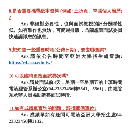
8.是否需要攜帶紙本資料 (例如: 三折頁、單張個人簡歷)
?
Ans.非絕對必要性，也與面試教授的評分關聯性
低。如有製作也無妨，可簡易排版，凸顯想讓面試委員
快速認識您的訊息。
9.想知道一些重要時程(公佈日期)，要去哪查詢?
Ans.請依公告時間至亞洲大學招生處查詢:
https://rd.asia.edu.tw/
10.可以臨時更改面試梯次嗎?
Ans.請於面試前3天，星期一至星期五的上班時間
電洽經管系辦公室(04-23323456轉5541、5561)，由經管
系承辦人員協助調整面試時段。
11.如有成績單查詢的問題，該找哪個單位?
Ans.成績單如有疑問可電洽亞洲大學招生處04-
23323456轉3132。