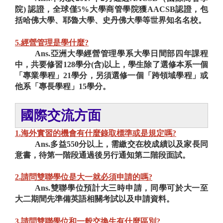
院) 認證，全球僅5%大學商管學院獲AACSB認證，包
括哈佛大學、耶魯大學、史丹佛大學等世界知名名校。
5.經營管理是學什麼?
Ans.亞洲大學經營管理學系大學日間部四年課程
中，共要修習128學分(含)以上，學生除了選修本系一個
「專業學程」21學分，另須選修一個「跨領域學程」或
他系「專長學程」15學分。
國際交流方面
1
.海外實習的機會有什麼錄取標準或是規定嗎?
Ans.多益550分以上，需繳交在校成績以及家長同
意書，待第一階段通過後另行通知第二階段面試。
2.請問雙聯學位是大一就必須申請的嗎?
Ans.雙聯學位預計大三時申請，同學可於大一至
大二期間先準備英語相關考試以及申請資料。
3.請問雙聯學位和一般交換生有什麼區別?