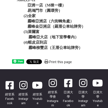
亞洲一店（M棟一樓）
易鴻門市（圓環旁）
(2)全家
霧峰亞洲店（六街轉角處）
霧峰金亞洲店（羅厝公車站牌旁）
(3)萊爾富
霧峰亞大店（地下室學餐內）
(4)蝦皮店到店
霧峰柳豐店（王厝公車站牌旁）
Print this page
Share
經管系
亞洲大
亞洲大
亞洲大
經管系
經管系
經管系
學會
學
學
學
Faceb
Instagr
Youtub
Instagra
Facebo
Instagr
Youtub
ook
am
e
m
ok
am
e