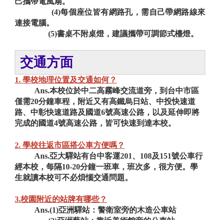
己攜帶電風扇。
(4)每個座位皆有網路孔，需自己帶網路線來
連接電腦。
(5)書桌不附桌燈，建議攜帶可調節式檯燈。
交通方面
1. 學校地理位置及交通如何？
Ans.本校位於中二高霧峰交流道旁，到台中市區
僅需20分鐘車程，附近又有高鐵烏日站、中投快速道
路、中彰快速道路及國道6號高速公路，以及延伸即將
完成的國道4號高速公路，皆可快速到達本校。
2. 學校往返市區搭公車方便嗎？
Ans.亞大驛站有台中客運201、108及151號公車行
經本校，每隔10-20分鐘一班車，班次多，很方便。學
生就讀本校可不必煩惱交通問題。
3.校園附近的站牌有哪些？
Ans.(1)亞洲驛站：警衛室旁的木造公車站