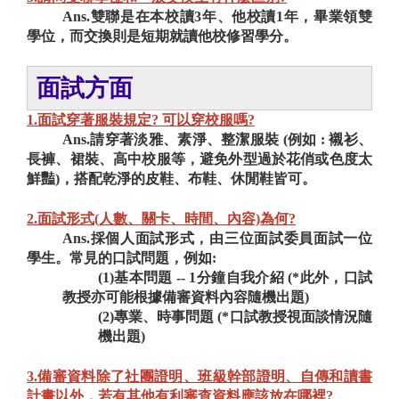
Ans.雙聯是在本校讀3年、他校讀1年，畢業領雙
學位，而交換則是短期就讀他校修習學分。
面試方面
1.面試穿著服裝規定? 可以穿校服嗎?
Ans.請穿著淡雅、素淨、整潔服裝 (例如 : 襯衫、
長褲、裙裝、高中校服等，避免外型過於花俏或色度太
鮮豔)，搭配乾淨的皮鞋、布鞋、休閒鞋皆可。
2.面試形式(人數、關卡、時間、內容)為何?
Ans.採個人
面試形式，由三位面試委員面試一位
學生。常見的口試問題，例如:
(1)基本問題 -- 1分鐘自我介紹 (*此外，口試
教授亦可能根據備審資料內容隨機出題)
(2)
專業、時事問題 (*口試教授視面談情況隨
機出題)
3.備審資料除了社團證明、班級幹部證明、自傳和讀書
計畫以外，若有其他有利審查資料應該放在哪裡?