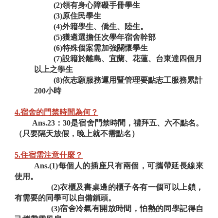
(2)領有身心障礙手冊學生
(3)原住民學生
(4)外籍學生、僑生、陸生。
(5)獲遴選擔任次學年宿舍幹部
(6)特殊個案需加強關懷學生
(7)設籍於離島、宜蘭、花蓮、台東達四個月
以上之學生
(8)依志願服務運用暨管理要點志工
服務累計
200小時
4.宿舍的門禁時間為何？
Ans.23：30是宿舍門禁時間，禮拜五、六不點名。
（只要隔天放假，晚上就不需點名）
5.住宿需注意什麼？
Ans.(1)每個人的插座只有兩個，可攜帶延長線來
使用。
(2)衣櫃及書桌邊的櫃子各有一個可以上鎖，
有需要的同學可以自備鎖頭。
(3)宿舍冷氣有開放時間，怕熱的同學記得自