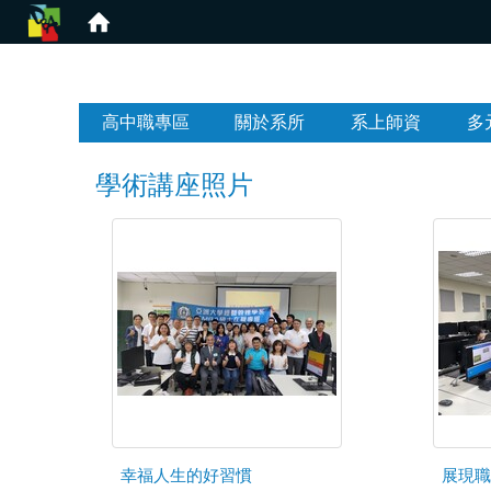
:::
高中職專區
關於系所
系上師資
多
學術講座照片
幸福人生的好習慣
展現職