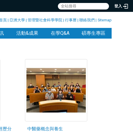
登入
首頁
|
亞洲大學
|
管理暨社會科學學院
|
行事曆
|
聯絡我們
|
Sitemap
訊
活動&成果
在學Q&A
碩專生專區
經歷分
中醫藥概念與養生