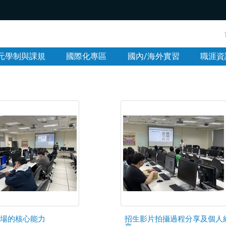
:::
元學制與課規
國際化專區
國內/海外實習
職涯資
場的核心能力
招生影片拍攝過程分享及個人