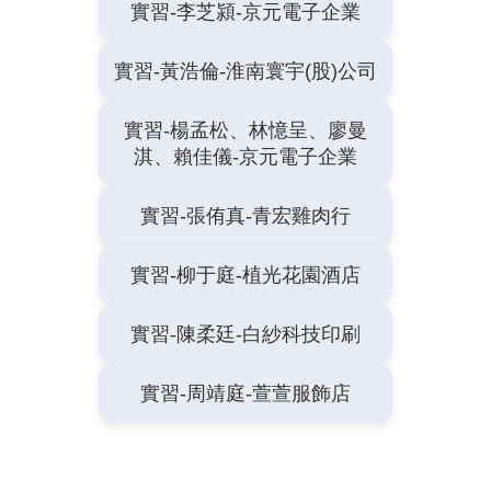
實習-李芝潁-京元電子企業
實習-黃浩倫-淮南寰宇(股)公司
實習-楊孟松、林憶呈、廖曼
淇、賴佳儀-京元電子企業
實習-張侑真-青宏雞肉行
實習-柳于庭-植光花園酒店
實習-陳柔廷-白紗科技印刷
實習-周靖庭-萱萱服飾店