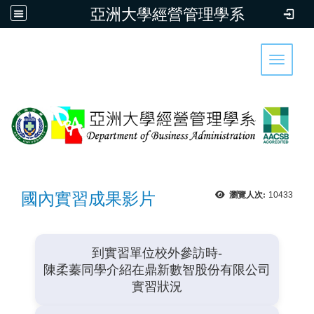
亞洲大學經營管理學系
:::
首頁
|
亞洲大學
|
管理暨社會科學學院
|
行事曆
|
聯絡我們
|
Sitemap
Toggle 
國內實習成果影片
瀏覽人次:
10433
到實習單位校外參訪時-
陳柔蓁同學介紹在鼎新數智股份有限公司
實習狀況