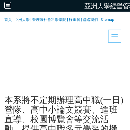
亞洲大學經營管
:::
首頁
|
亞洲大學
|
管理暨社會科學學院
|
行事曆
|
聯絡我們
|
Sitemap
Toggle 
本系將不定期辦理高中職(一日)
營隊、高中小論文競賽、進班
宣導、校園博覽會等交流活
動，提供高中職多元學習的機