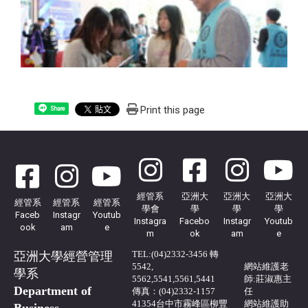
Print this page
Share
經管系
亞洲大
亞洲大
亞洲大
經管系
經管系
經管系
學會
學
學
學
Faceb
Instagr
Youtub
Instagra
Facebo
Instagr
Youtub
ook
am
e
m
ok
am
e
TEL:(04)2332-3456 轉
亞洲大學經營管理
5542,
網站
維護
老
學系
5562,5541,5561,5441
師:莊淑惠主
Department of
傳真：(04)2332-1157
任
41354台中市霧峰區柳豐
網站維護助
Business