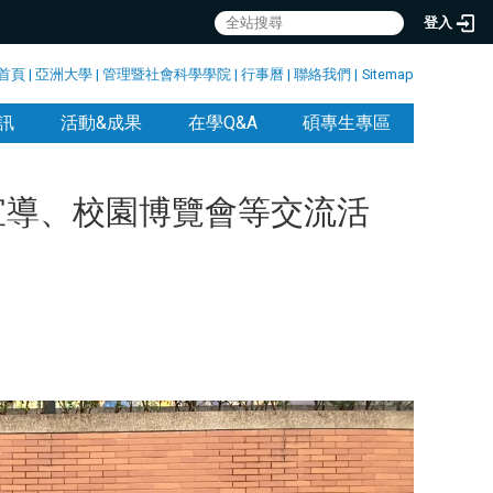
登入
首頁
|
亞洲大學
|
管理暨社會科學學院
|
行事曆
|
聯絡我們
|
Sitemap
訊
活動&成果
在學Q&A
碩專生專區
宣導、校園博覽會等交流活