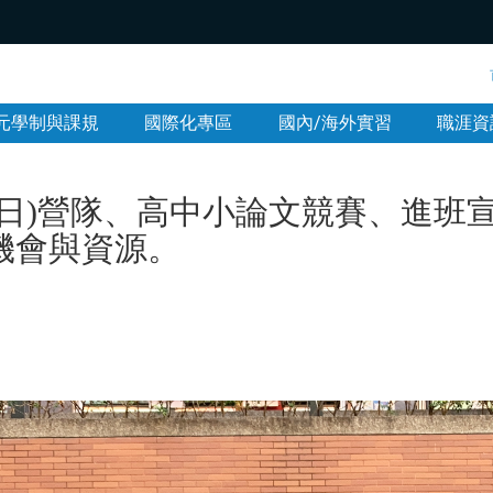
:::
元學制與課規
國際化專區
國內/海外實習
職涯資
一日)營隊、高中小論文競賽、進班
機會與資源。