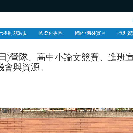
:::
元學制與課規
國際化專區
國內/海外實習
職涯資
一日)營隊、高中小論文競賽、進班
機會與資源。