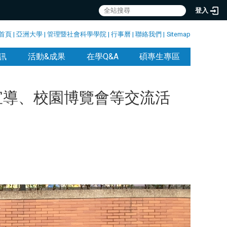
登入
首頁
|
亞洲大學
|
管理暨社會科學學院
|
行事曆
|
聯絡我們
|
Sitemap
訊
活動&成果
在學Q&A
碩專生專區
宣導、校園博覽會等交流活