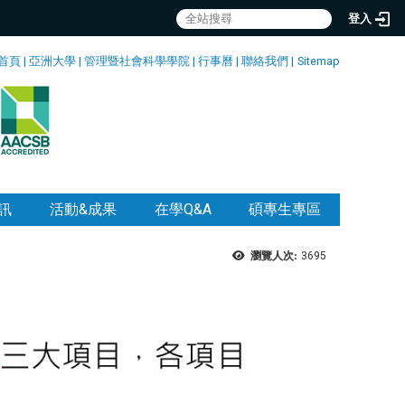
登入
首頁
|
亞洲大學
|
管理暨社會科學學院
|
行事曆
|
聯絡我們
|
Sitemap
訊
活動&成果
在學Q&A
碩專生專區
瀏覽人次:
3695