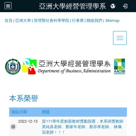
亞洲大學經營管理學系
:::
首頁
|
亞洲大學
|
管理暨社會科學學院
|
行事曆
|
聯絡我們
|
Sitemap
Toggle 
本系榮譽
張貼日期
標題
2022-12-13
賀111學年度創新教材獎勵競賽，本系得獎教師
黃純真老師、鄭家年老師、蔡存孝老師、 林佩
冠老師！！！