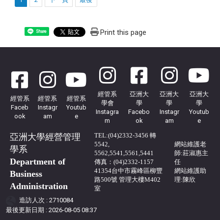
Print this page
Share
經管系
亞洲大
亞洲大
亞洲大
經管系
經管系
經管系
學會
學
學
學
Faceb
Instagr
Youtub
Instagra
Facebo
Instagr
Youtub
ook
am
e
m
ok
am
e
TEL:(04)2332-3456 轉
亞洲大學經營管理
5542,
網站
維護
老
學系
5562,5541,5561,5441
師:莊淑惠主
Department of
傳真：(04)2332-1157
任
41354台中市霧峰區柳豐
網站維護助
Business
路500號 管理大樓M402
理:陳欣
Administration
室
造訪人次 : 2710084
最後更新日期 :
2026-08-05 08:37