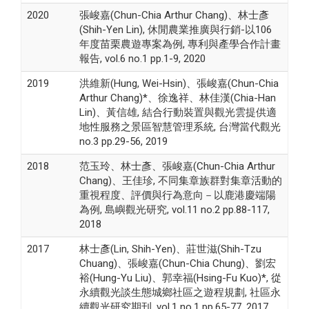
2020
張峻嘉(Chun-Chia Arthur Chang)、林士彥
(Shih-Yen Lin), 休閒農業推廣與行銷-以106
年度苗栗農遊專案為例, 專利與產學合作計畫
報告, vol.6 no.1 pp.1-9, 2020
2019
洪維新(Hung, Wei-Hsin)、張峻嘉(Chun-Chia
Arthur Chang)*、徐逸祥、林佳漢(Chia-Han
Lin)、黃信雄, 結合行動裝置與觀光雲提供適
地性服務之景區智慧管理系統, 台灣當代觀光
no.3 pp.29-56, 2019
2018
范玉玲、林士彥、張峻嘉(Chun-Chia Arthur
Chang)、王佳珍, 不同集章族群對集章活動的
重視程度、評價與行為意向－以鹿港慶端陽
為例, 島嶼觀光研究, vol.11 no.2 pp.88-117,
2018
2017
林士彥(Lin, Shih-Yen)、莊世滋(Shih-Tzu
Chuang)、張峻嘉(Chun-Chia Chung)、劉宏
裕(Hung-Yu Liu)、郭幸福(Hsing-Fu Kuo)*, 從
永續觀光談生態城鄉社區之遊程規劃, 社區永
續觀光研究期刊, vol.1 no.1 pp.65-77, 2017